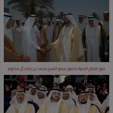
صور افتتاح الندوة بحضور سمو الشيخ محمد بن راشد آل مكتوم